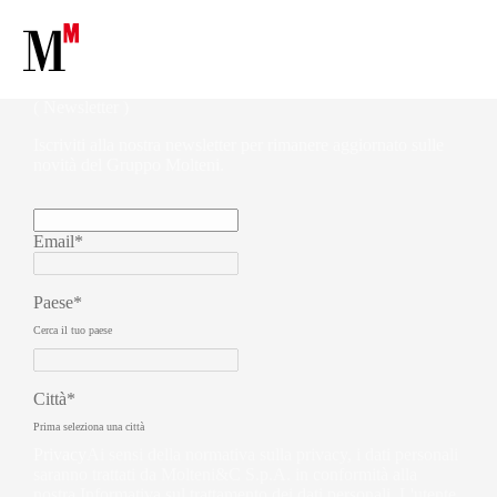
( Newsletter )
Iscriviti alla nostra newsletter per rimanere aggiornato sulle
novità del Gruppo Molteni.
Email*
Paese*
Cerca il tuo paese
Città*
Prima seleziona una città
Privacy
Ai sensi della normativa sulla privacy, i dati personali
saranno trattati da Molteni&C S.p.A. in conformità alla
nostra Informativa sul trattamento dei dati personali. L'utente