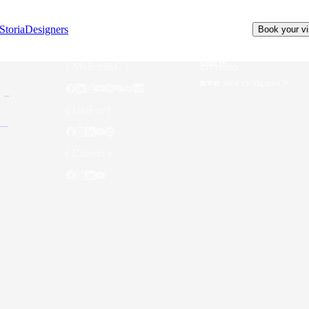
Storia
Designers
Book your vi
( Molteni&C )
gn
( UniFor )
te
( Citterio )