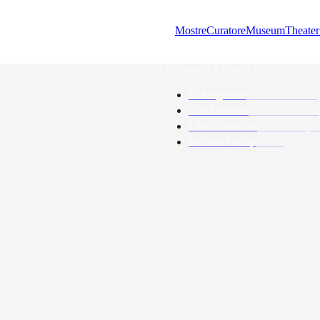
Mostre
Curatore
Museum
Theater
( Connettiti e Scopri )
M Magazine
Racconti di desi
The Museum
Storia e identità
Lavora con noi
Posizioni aper
Molteni Group
About