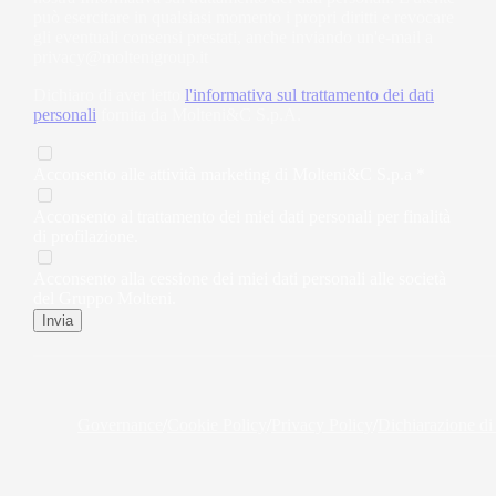
può esercitare in qualsiasi momento i propri diritti e revocare
gli eventuali consensi prestati, anche inviando un'e-mail a
privacy@moltenigroup.it
Dichiaro di aver letto
l'informativa sul trattamento dei dati
personali
fornita da Molteni&C S.p.A.
Acconsento alle attività marketing di Molteni&C S.p.a *
Acconsento al trattamento dei miei dati personali per finalità
di profilazione.
Acconsento alla cessione dei miei dati personali alle società
del Gruppo Molteni.
Invia
Governance
/
Cookie Policy
/
Privacy Policy
/
Dichiarazione di 